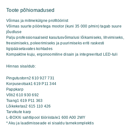
12V-
Toote põhiomadused
35
Professional
Võimas ja mitmekülgne profitööriist
kogus
Võimas suurte pööretega mootor (kuni 35 000 p/min) tagab suure
jõudluse
Palju professionaalseid kasutusvõimalusi lõikamiseks, lihvimiseks,
freesimiseks, poleerimiseks ja puurimiseks eriti raskesti
ligipääsetavates kohtades
Kompaktne kuju, ergonoomiline disain ja integreeritud LED-tuli
Hinnas sisaldub:
Pingutustorn2 610 927 731
Korpuseotsak1 619 P11 344
Pappkarp
Võti2 610 930 692
Tsang1 619 P11 363
Lõikeketas2 615 110 426
Tarvikute karp
L-BOXXi sahtlipool tööriistale1 600 A00 2WY
* Aku ja laadimisseade ei sisaldu tarnekomplektis