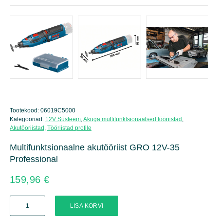
Tootekood:
06019C5000
Kategooriad:
12V Süsteem
,
Akuga multifunktsionaalsed tööriistad
,
Akutööriistad
,
Tööriistad profile
Multifunktsionaalne akutööriist GRO 12V-35
Professional
159,96
€
Multifunktsionaalne
LISA KORVI
akutööriist
GRO