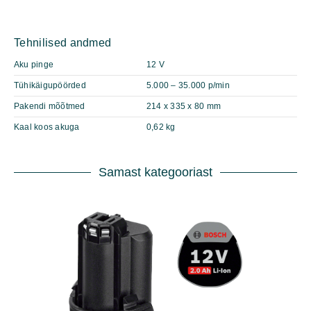
Tehnilised andmed
Aku pinge
12 V
Tühikäigupöörded
5.000 – 35.000 p/min
Pakendi mõõtmed
214 x 335 x 80 mm
Kaal koos akuga
0,62 kg
Samast kategooriast