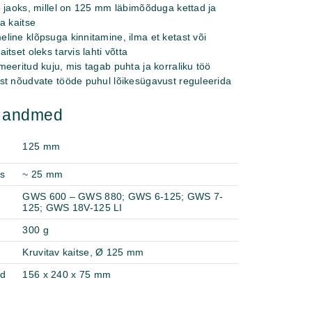
 jaoks, millel on 125 mm läbimõõduga kettad ja
a kaitse
ine klõpsuga kinnitamine, ilma et ketast või
tset oleks tarvis lahti võtta
eeritud kuju, mis tagab puhta ja korraliku töö
st nõudvate tööde puhul lõikesügavust reguleerida
d andmed
125 mm
s
~ 25 mm
GWS 600 – GWS 880; GWS 6-125; GWS 7-
125; GWS 18V-125 LI
300 g
Kruvitav kaitse, Ø 125 mm
ed
156 x 240 x 75 mm