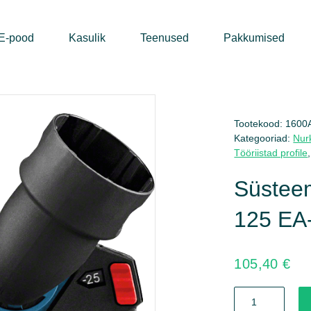
E-pood
Kasulik
Teenused
Pakkumised
Tootekood:
1600
Kategooriad:
Nurk
Tööriistad profile
Süsteem
125 EA-
105,40
€
Süsteemi
lisatarvikud