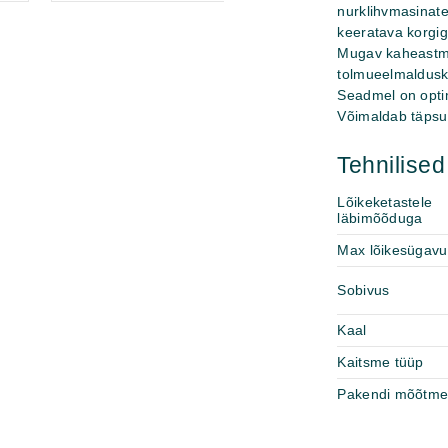
nurklihvmasinate
keeratava korgig
Mugav kaheastmel
tolmueelmalduskai
Seadmel on optim
Võimaldab täpsu
Tehnilise
Lõikeketastele
läbimõõduga
Max lõikesügavu
Sobivus
Kaal
Kaitsme tüüp
Pakendi mõõtm