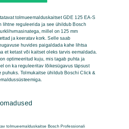
itatavat tolmueemalduskaitset GDE 125 EA-S
n lihtne reguleerida ja see ühildub Bosch
nurklihvmasinatega, millel on 125 mm
ttad ja keeratav kork. Selle saab
ugavuse huvides paigaldada kahe lihtsa
a et ketast või kaitset oleks tarvis eemaldada.
on optimeeritud kuju, mis tagab puhta ja
Sel on ka reguleeritav lõikesügavus täpsust
 puhuks. Tolmukaitse ühildub Boschi Click &
emaldussüsteemiga.
hiomadused
tav tolmueemalduskaitse Bosch Professionali