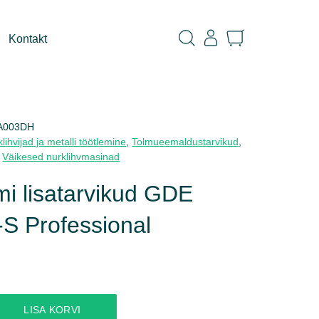
Kontakt
A003DH
lihvijad ja metalli töötlemine
,
Tolmueemaldustarvikud
,
,
Väikesed nurklihvmasinad
i lisatarvikud GDE
S Professional
LISA KORVI