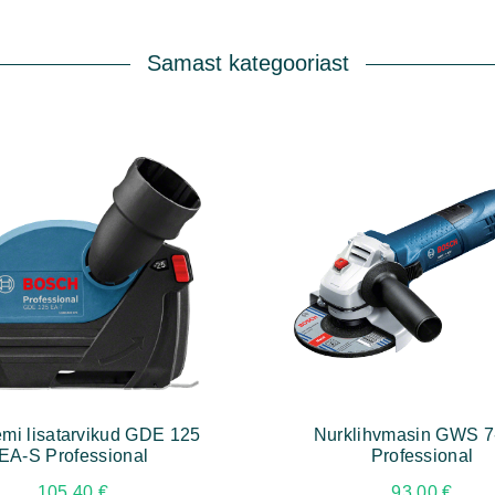
Samast kategooriast
mi lisatarvikud GDE 125
Nurklihvmasin GWS 7
EA-S Professional
Professional
105,40
€
93,00
€