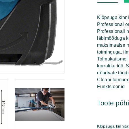
GDE
125
EA-
Klõpsuga kinn
S
Professional o
Professional
Professionali 
kogus
läbimõõduga ke
maksimaalse m
toiminguga, ilm
Tolmukaitsmel 
korraliku töö. 
nõudvate tööde
Cleani tolmue
Funktsioonid
Toote põ
Klõpsuga kinnita