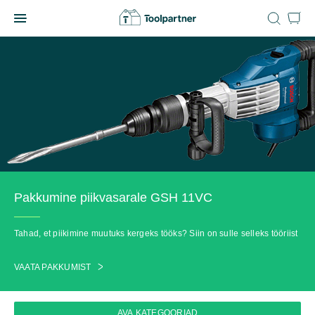
Skip
to
Toolpartner
content
Pakkumine piikvasarale GSH 11VC
Tahad, et piikimine muutuks kergeks tööks? Siin on sulle selleks tööriist
VAATA PAKKUMIST
AVA KATEGOORIAD