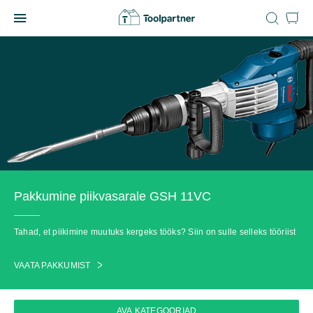
Skip
to
Toolpartner
content
Pakkumine piikvasarale GSH 11VC
Tahad, et piikimine muutuks kergeks tööks? Siin on sulle selleks tööriist
VAATA PAKKUMIST
AVA KATEGOORIAD