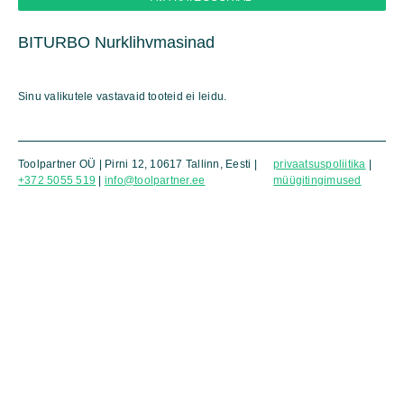
BITURBO Nurklihvmasinad
Sinu valikutele vastavaid tooteid ei leidu.
Toolpartner OÜ | Pirni 12, 10617 Tallinn, Eesti |
privaatsuspoliitika
|
+372 5055 519
|
info@toolpartner.ee
müügitingimused